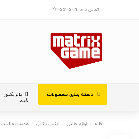
تماس با ما:
04135535919
دسته بندی محصولات
ماتریکس
گیم
کنسول های ب
خانه
لوازم جانبی
ایکس باکس
هدست مناسب XBOX