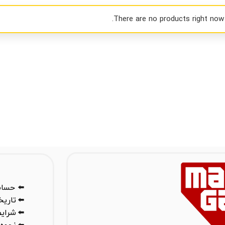
There are no products right now.
⬅️
حساب
⬅️
تاری
⬅️
شرایط