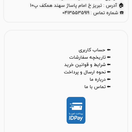
🏠 آدرس : تبریز خ امام پاساژ سهند همکف پ10
☎️ شماره تماس : 04135535919
⬅️
حساب کاربری
⬅️
تاریخچه سفارشات
⬅️
شرایط و قوانین خرید
⬅️
نحوه ارسال و پرداخت
⬅️
درباره ما
⬅️
تماس با ما