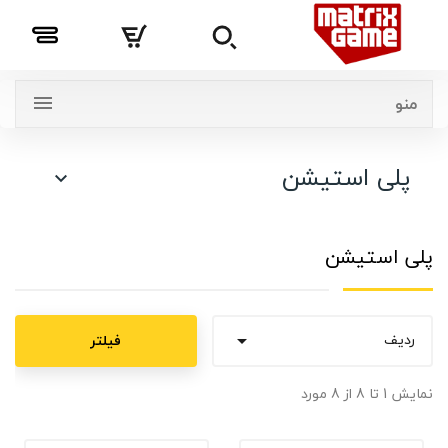
منو
پلی استیشن

پلی استیشن
ردیف
فیلتر

نمایش 1 تا 8 از 8 مورد