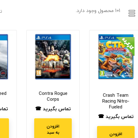
101 محصول وجود دارد.
تر
eed
Contra Rogue
Crash Team
Corps
Racing Nitro-
Fueled
تماس بگیرید ☎
تما
قیمت
قیم
تماس بگیرید ☎
قیمت
افزودن
به سبد
افزودن