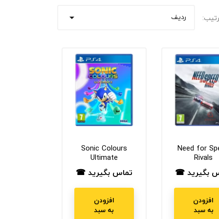
ردیف
تیب:

Sonic Colours
Need for Sp
Ultimate
Rivals
س بگیرید ☎
تماس بگیرید ☎
ت
قیمت
افزودن
افزودن
به سبد
به سبد