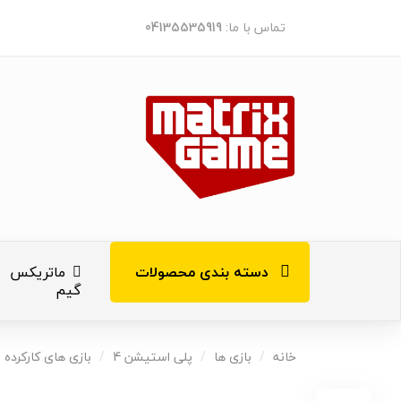
تماس با ما:
04135535919
دسته بندی محصولات
ماتریکس
گیم
کنسول های ب
خانه
بازی ها
پلی استیشن 4
بازی های کارکرده