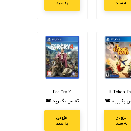
به سبد
به سبد
Far Cry 4
It Takes T
س بگیرید ☎
تماس بگیرید ☎
ت
قیمت
افزودن
افزودن
به سبد
به سبد