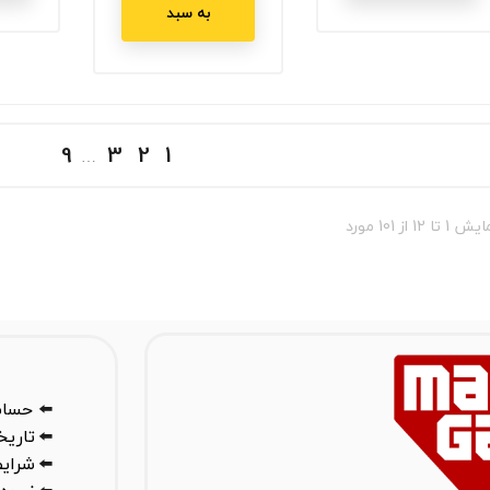
به سبد
9
3
2
1
…
 1 تا 12 از 101 مورد
⬅️
حساب
⬅️
تاری
⬅️
شرایط