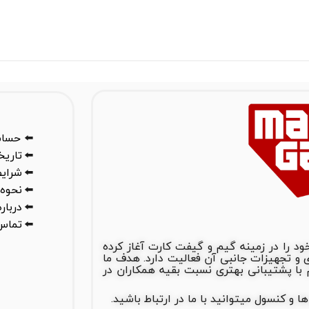
⬅️
حساب
⬅️
تاری
⬅️
شرایط
⬅️
نحوه 
⬅️
درباره
⬅️
تماس 
س گیم از سال 1388 فعالیت خود را در زمینه گیم و گیفت کارت آغاز کرده
های بازی و تجهیزات جانبی آن فعالیت دارد. هدف ما
ا پشتیبانی بهتری نسبت بقیه همکاران در
 کنسول میتوانید با ما در ارتباط باشید.