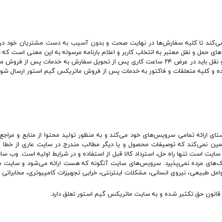
ی‏‌کند تا کلیه سفارش‏‌ها در نهایت صحت و بدون آسیب به دست مشتریان خود در س
ای حمل و نقل معتبر به انتخاب کاربر و اعلام بارنامه مرسوله به این معنی است که 
شرکت حمل و نقل است. آسیب‏‌های ناشی از حمل و نقل باید در عرض ۲۴ ساعت کاری پس از تحویل س
و کلیه متعلقات و فاکتور به خدمات پس از فروش ماتریکس گیم استور ارسال شود
ی ارائه تمامی سرویس‌‏های خود می‏‌کند و به منظور تولید محتوا از منابع و مراج
مین نمی‏‌کند که توصیفات محصول و یا دیگر مطالب مندرج در سایت عاری از خطا
 سایت است تنها راه حل، استرداد کالا قبل از استفاده و در شرایط اولیه است. وب ‏
ک‏‌های مرده نمی‌‏پذیرد. سروﻳس‌‏های سایت آن‏گونه که هست ارائه می‏‌شود و س
وامل طبیعى، نیروى انسانی، مشکلات اینترنتى، خرابی تجهیزات کامپیوترى، مخابراتى و 
نون حق تکثیر شده و به سایت ماتریکس گیم استور تعلق دارد.