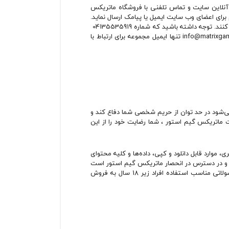
نلاین سایت و تماس تلفنی با فروشگاه ماتریکس
رای اعضای وب سایت ایمیل یا پیامک ارسال نماید.
در صورتی که کاربران تمایل به دریافت اینگونه ایمیل و پیامک‌ها نداشته باشند، می‌توانند عضویت دریافت خبرنامه را در پروفایل خود لغو کنند. توجه داشته باشید که شماره 04135535919
تنها شماره‌ای است که فروشگاه ماتریکس گیم استور از طریق آن با کاربران و مشتریان در ارتباط خواهد بود. همچنین ایمیل info@matrixgame.store تنها ایمیل مجموعه برای ارتباط با
‏‌شود در حد توان از حریم شخصی شما دفاع کند و
ایت ماتریکس گیم استور ، شما رضایت خود را از این
وارد قابل دانلود و کپی، داده‌ها و کلیه محتوای
 و در دسترس در انحصار ماتریکس گیم استور است
و هرگونه استفاده بدون کسب مجوز کتبی، حق پیگرد قانونی را برای ماتریکس گیم استور محفوظ می‏‌دارد. ماتریکس گیم استور محصولاتی مناسب استفاده افراد زیر 18 سال به فروش