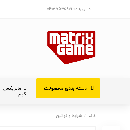
تماس با ما:
04135535919
دسته بندی محصولات
ماتریکس
گیم
کنسول های ب
خانه
شرایط و قوانین