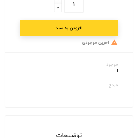
افزودن به سبد
آخرین موجودی

موجود
1
مرجع
توضیحات