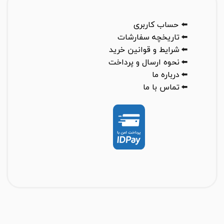
⬅️
حساب کاربری
⬅️
تاریخچه سفارشات
⬅️
شرایط و قوانین خرید
⬅️
نحوه ارسال و پرداخت
⬅️
درباره ما
⬅️
تماس با ما