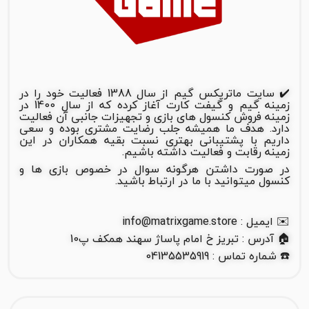
✔️ سایت ماتریکس گیم از سال 1388 فعالیت خود را در
زمینه گیم و گیفت کارت آغاز کرده که از سال 1400 در
زمینه فروش کنسول های بازی و تجهیزات جانبی آن فعالیت
دارد. هدف ما همیشه جلب رضایت مشتری بوده و سعی
داریم با پشتیبانی بهتری نسبت بقیه همکاران در این
زمینه رقابت و فعالیت داشته باشیم.
در صورت داشتن هرگونه سوال در خصوص بازی ها و
کنسول میتوانید با ما در ارتباط باشید.
✉️ ایمیل : info@matrixgame.store
🏠 آدرس : تبریز خ امام پاساژ سهند همکف پ10
☎️ شماره تماس : 04135535919