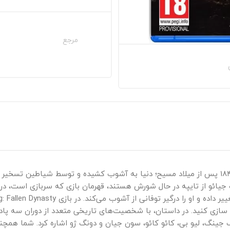
مرجع
چین، اواخر دوره هان در سه پادشاهی، سال ۱۸۴ پس از میلاد مسیح؛ دنیا به آشوب کشیده و ت
جیائو از تایپه در حال شورش هستند، قهرمان بازی که سربازی است، در جن
 سازی کنید. در داستان، با شخصیت‌های تاریخی متعدد از دوران سه پاد
نگ جینگ، لیو بی، کائو کائو، سون جیان و دونگ ژو اشاره کرد. شما همچن