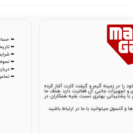
⬅️
حساب
⬅️
تاری
⬅️
شرایط
⬅️
نحوه 
⬅️
درباره
⬅️
تماس 
س گیم از سال 1388 فعالیت خود را در زمینه گیم و گیفت کارت آغاز کرده
های بازی و تجهیزات جانبی آن فعالیت دارد. هدف ما
ا پشتیبانی بهتری نسبت بقیه همکاران در
 کنسول میتوانید با ما در ارتباط باشید.