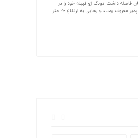
قلعه نفوذ ناپذیر دونگ ژو است که در ناحیه می بنا شد و ۲۵۰ فرسخ از چانگان فاصله داشت. دونگ ژو قبیله خود را در
سال ۱۹۲ به این قلعه آورد و پس از براندازی لویانگ، این قلعه را پایتخت خود اعلام کرد. این قلعه که به قلعه شکست‌ناپذیر معروف بود، دیوارهایی به ارتفاع ۲۰ متر