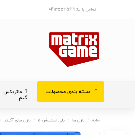
تماس با ما:
04135535919
دسته بندی محصولات
ماتریکس
گیم
کنسول های ب
خانه
بازی ها
پلی استیشن 5
بازی های آکبند