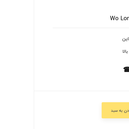
Wo Lon
این
☎
دن به سبد