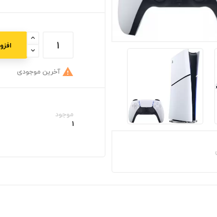
افزو
آخرین موجودی

موجود
1