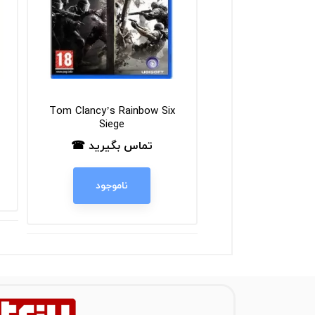
Tom Clancy’s Rainbow Six
The Last of Us 
Siege
س بگیرید ☎
ت
تماس بگیرید ☎
قیمت
زودن به سبد
ناموجود