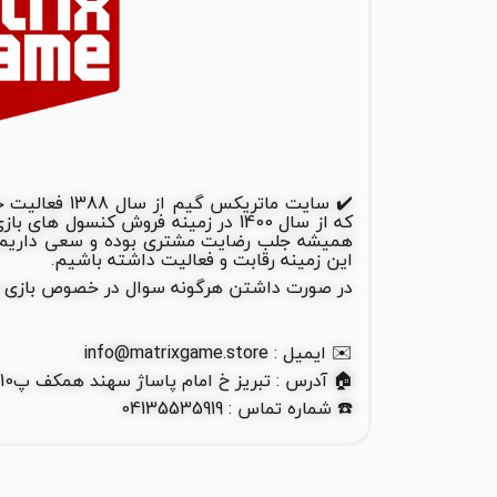
✔️ سایت ماتریک
که از سال 1400 در زمینه فروش کنسول 
همیشه جلب رضایت مشتری بوده و سعی داریم ب
این زمینه رقابت و فعالیت داشته باشیم.
در صورت داشتن هرگونه سوال در خصوص بازی ها و
✉️ ایمیل : info@matrixgame.store
🏠 آدرس : تبریز خ امام پاساژ سهند همکف پ10
☎️ شماره تماس : 04135535919