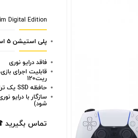
im Digital Edition
پلی استیشن 5 اسلیم نسخه دیجیتال
فاقد درایو نوری
ریت120
حافظه SSD یک ترابایت
شود)
تماس بگیرید 