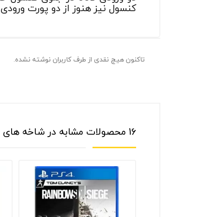
کنسول نیز هنوز از دو پورت ورودی USB-A، ورودی اترنت و ورودی کابل پاور (برق) استفاده شده‌اند
تاکنون هیچ نقدی از طرف کاربران نوشته نشده.
16 محصولات مشابه در شاخه های مختلف: