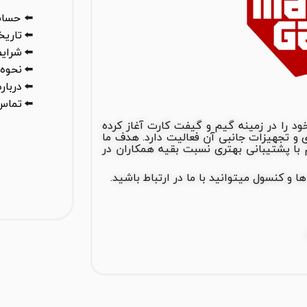
⬅️
حساب
⬅️
تاری
⬅️
شرایط
⬅️
نحوه 
⬅️
درباره
⬅️
تماس 
س گیم از سال 1388 فعالیت خود را در زمینه گیم و گیفت کارت آغاز کرده
های بازی و تجهیزات جانبی آن فعالیت دارد. هدف ما
ا پشتیبانی بهتری نسبت بقیه همکاران در
 کنسول میتوانید با ما در ارتباط باشید.