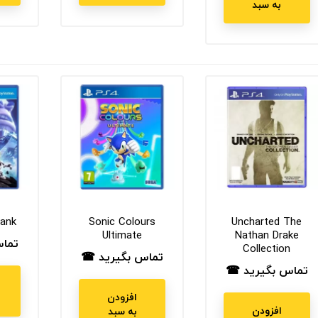
به سبد
lank
Sonic Colours
Uncharted The
Ultimate
Nathan Drake
تما
قیم
Collection
تماس بگیرید ☎
قیمت
تماس بگیرید ☎
قیمت
افزودن
افزودن
به سبد