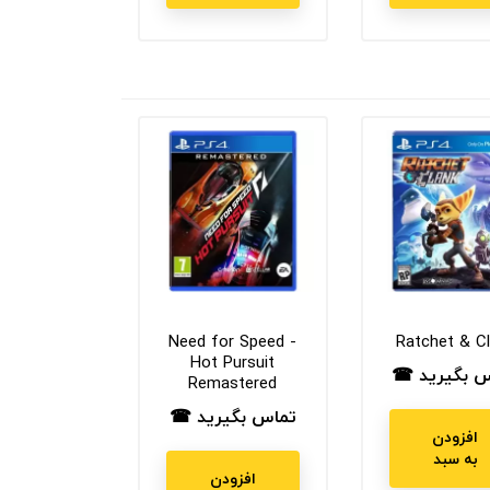
Need for Speed -
Ratchet & C
Hot Pursuit
س بگیرید ☎
ت
Remastered
تماس بگیرید ☎
قیمت
افزودن
به سبد
افزودن