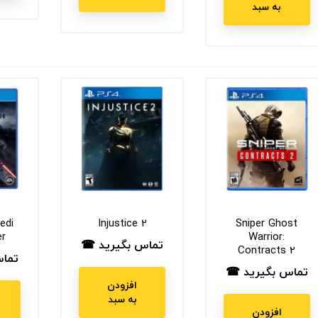
به سبد
edi
Injustice 2
Sniper Ghost
er
Warrior:
تماس بگیرید ☎
قیمت
Contracts 2
تما
قیم
تماس بگیرید ☎
قیمت
افزودن
به سبد
افزودن