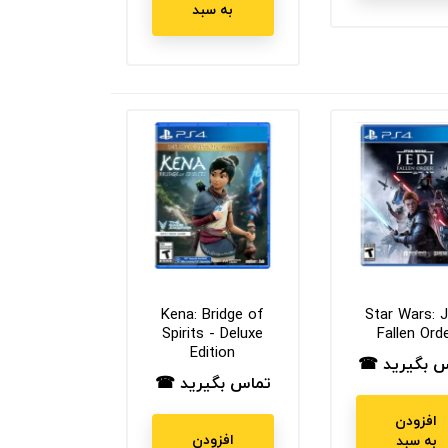
به سبد
Kena: Bridge of
Star Wars: J
Spirits - Deluxe
Fallen Ord
Edition
س بگیرید ☎
ت
تماس بگیرید ☎
قیمت
افزودن
افزودن
به سبد