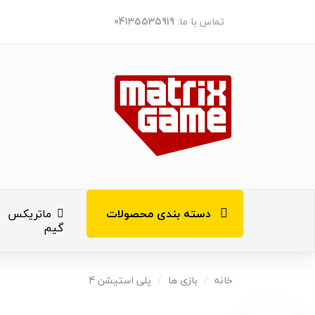
تماس با ما:
04135535919
دسته بندی محصولات
ماتریکس
گیم
کنسول های ب
خانه
بازی ها
پلی استیشن 4