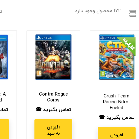
172 محصول وجود دارد.
تر
: A
Contra Rogue
Crash Team
d
Corps
Racing Nitro-
Fueled
تماس بگیرید ☎
تما
قیمت
قیم
تماس بگیرید ☎
قیمت
افزودن
به سبد
افزودن