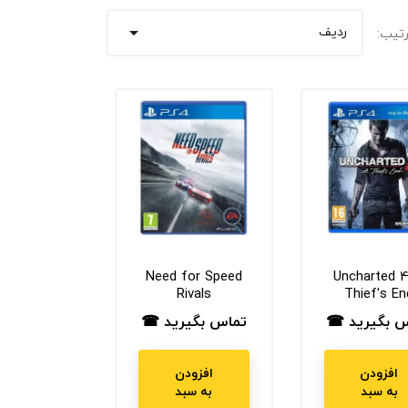
ردیف
تیب:

Need for Speed
Uncharted 4
Rivals
Thief's En
س بگیرید ☎
تماس بگیرید ☎
ت
قیمت
افزودن
افزودن
به سبد
به سبد