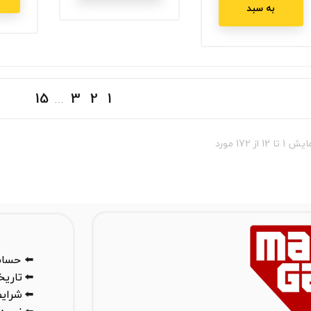
به سبد
15
3
2
1
…
 1 تا 12 از 172 مورد
⬅️
حساب
⬅️
تاری
⬅️
شرایط