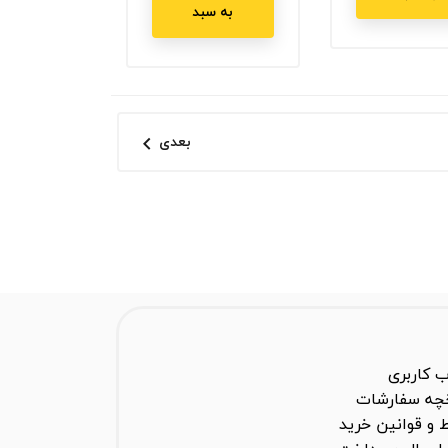
به سبد
بعدی

 کاربری
خچه سفارشات
 و قوانین خرید