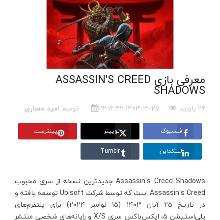
معرفی بازی ASSASSIN'S CREED
SHADOWS
116 بازدید
1403-12-25 12:16:32
توسط
امید حصاری
فیسبوک
توییتر
پینترست
لینکداین
Tumblr
Assassin's Creed Shadows جدیدترین نسخه از سری محبوب
Assassin's Creed است که توسط شرکت Ubisoft توسعه یافته و
در تاریخ ۲۵ آبان ۱۴۰۳ (۱۵ نوامبر ۲۰۲۴) برای پلتفرم‌های
پلی‌استیشن ۵، ایکس‌باکس سری X/S و رایانه‌های شخصی منتشر