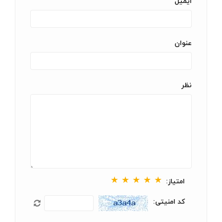
ایمیل
عنوان
نظر
★
★
★
★
★
امتیاز:
کد امنیتی: