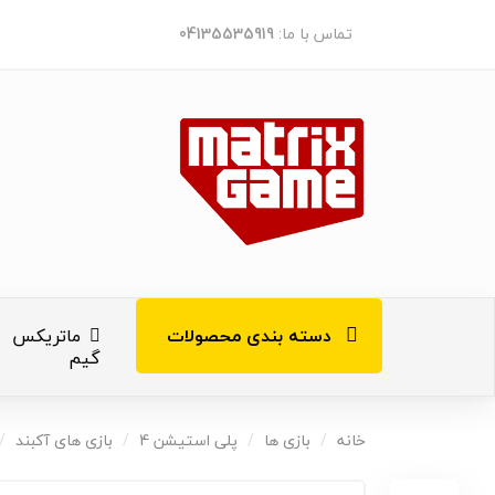
تماس با ما:
04135535919
دسته بندی محصولات
ماتریکس
گیم
کنسول های ب
خانه
بازی ها
پلی استیشن 4
بازی های آکبند