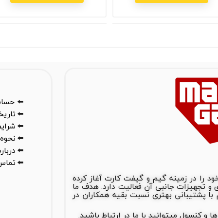
⬅️
حساب
⬅️
تاری
⬅️
شرایط
⬅️
نحوه 
⬅️
درباره
⬅️
تماس 
س گیم از سال 1388 فعالیت خود را در زمینه گیم و گیفت کارت آغاز کرده
های بازی و تجهیزات جانبی آن فعالیت دارد. هدف ما
ا پشتیبانی بهتری نسبت بقیه همکاران در
 کنسول میتوانید با ما در ارتباط باشید.