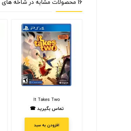
16 محصولات مشابه در شاخه های مختلف:
It Takes Two
Fallout 4 G.O
س بگیرید ☎
تماس بگیرید ☎
ت
قیمت
ناموجود
افزودن به سبد