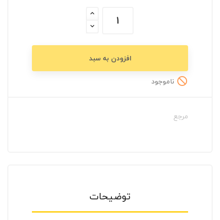
افزودن به سبد
ناموجود

مرجع
توضیحات