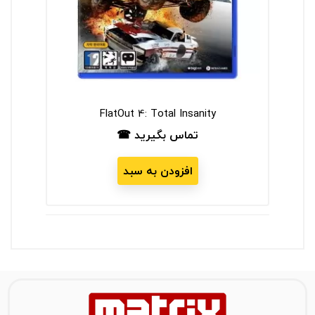
FlatOut 4: Total Insanity
To
تماس بگیرید ☎
قیمت
افزودن به سبد