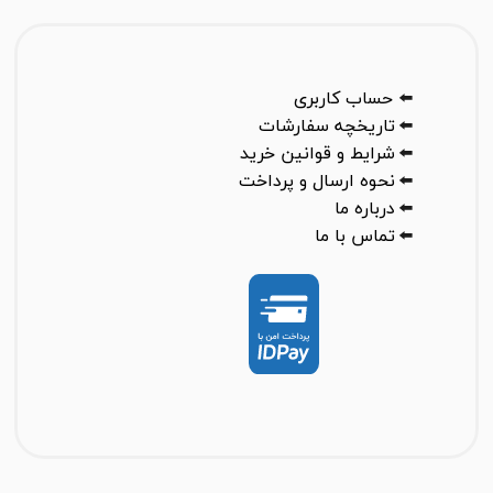
⬅️
حساب کاربری
⬅️
تاریخچه سفارشات
⬅️
شرایط و قوانین خرید
⬅️
نحوه ارسال و پرداخت
⬅️
درباره ما
⬅️
تماس با ما