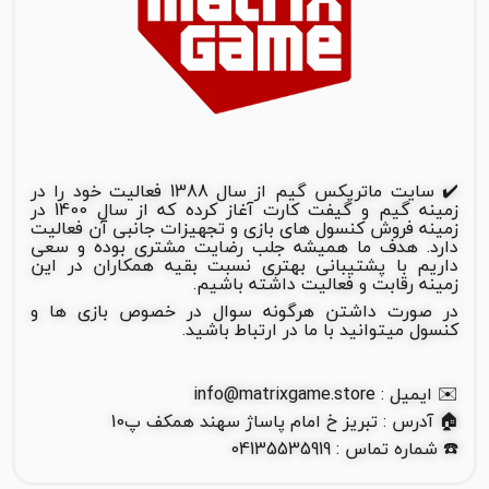
✔️ سایت ماتریکس گیم از سال 1388 فعالیت خود را در
زمینه گیم و گیفت کارت آغاز کرده که از سال 1400 در
زمینه فروش کنسول های بازی و تجهیزات جانبی آن فعالیت
دارد. هدف ما همیشه جلب رضایت مشتری بوده و سعی
داریم با پشتیبانی بهتری نسبت بقیه همکاران در این
زمینه رقابت و فعالیت داشته باشیم.
در صورت داشتن هرگونه سوال در خصوص بازی ها و
کنسول میتوانید با ما در ارتباط باشید.
✉️ ایمیل : info@matrixgame.store
🏠 آدرس : تبریز خ امام پاساژ سهند همکف پ10
☎️ شماره تماس : 04135535919