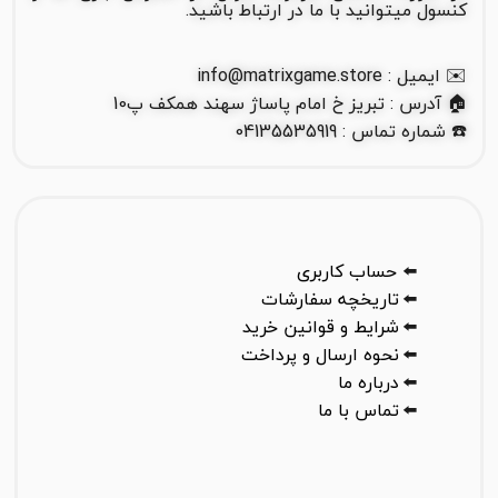
کنسول میتوانید با ما در ارتباط باشید.
✉️ ایمیل : info@matrixgame.store
🏠 آدرس : تبریز خ امام پاساژ سهند همکف پ10
☎️ شماره تماس : 04135535919
⬅️
حساب کاربری
⬅️
تاریخچه سفارشات
⬅️
شرایط و قوانین خرید
⬅️
نحوه ارسال و پرداخت
⬅️
درباره ما
⬅️
تماس با ما