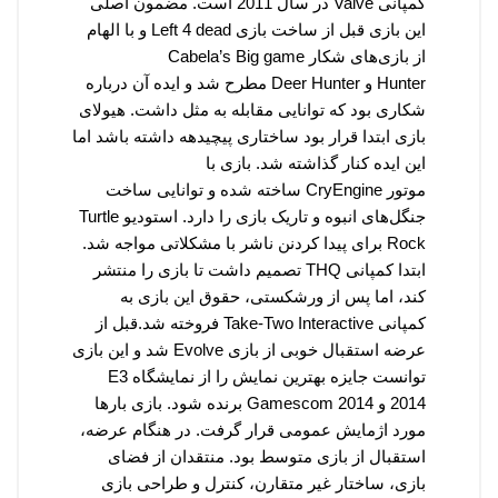
کمپانی
Valve
در سال 2011 است. مضمون اصلی
این بازی قبل از ساخت بازی
Left 4 dead
و با الهام
از بازی‌های شکار
Cabela’s Big game
Hunter
و
Deer Hunter
مطرح شد و ایده آن درباره
شکاری بود که توانایی مقابله به مثل داشت. هیولای
بازی ابتدا قرار بود ساختاری پیچیدهه داشته باشد اما
این ایده کنار گذاشته شد. بازی با
موتور
CryEngine
ساخته شده و توانایی ساخت
جنگل‌های انبوه و تاریک بازی را دارد. استودیو
Turtle
Rock
برای پیدا کردنن ناشر با مشکلاتی مواجه شد.
ابتدا کمپانی
THQ
تصمیم داشت تا بازی را منتشر
کند، اما پس از ورشکستی، حقوق این بازی به
کمپانی
Take-Two Interactive
فروخته شد.
قبل از
عرضه استقبال خوبی از بازی
Evolve
شد و این بازی
توانست جایزه بهترین نمایش را از نمایشگاه
E3
2014
و
Gamescom 2014
برنده شود. بازی بارها
مورد اژمایش عمومی قرار گرفت. در هنگام عرضه،
استقبال از بازی متوسط بود. منتقدان از فضای
بازی، ساختار غیر متقارن، کنترل و طراحی بازی