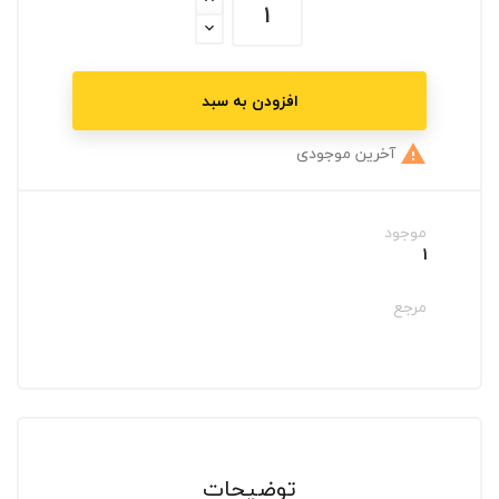
افزودن به سبد
آخرین موجودی

موجود
1
مرجع
توضیحات