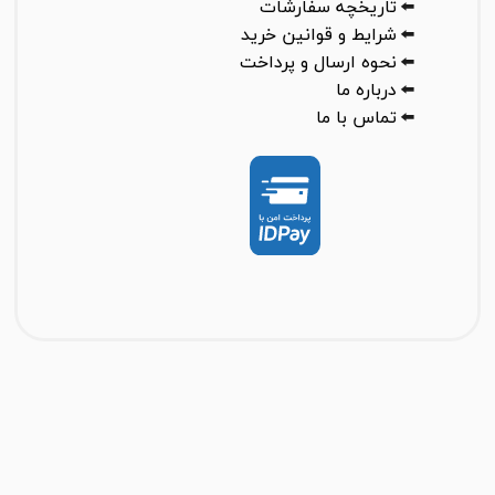
⬅️
تاریخچه سفارشات
⬅️
شرایط و قوانین خرید
⬅️
نحوه ارسال و پرداخت
⬅️
درباره ما
⬅️
تماس با ما